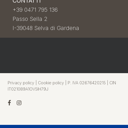
CONTATTI
+39 0471 795 136
Passo Sella 2
I-39048 Selva di Gardena
Privacy policy
|
Cookie policy
| P. IVA 02676420215 | CIN
IT021089A1OV5IH79J
facebook
instagram