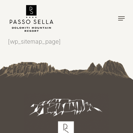
Skip
to
Menu
main
content
[wp_sitemap_page]